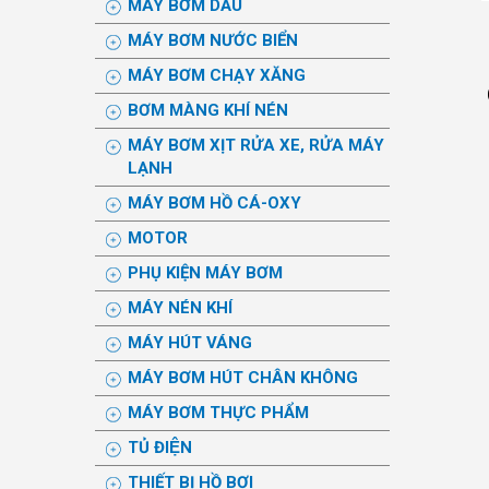
MÁY BƠM DẦU
MÁY BƠM NƯỚC BIỂN
MÁY BƠM CHẠY XĂNG
BƠM MÀNG KHÍ NÉN
MÁY BƠM XỊT RỬA XE, RỬA MÁY
LẠNH
MÁY BƠM HỒ CÁ-OXY
MOTOR
PHỤ KIỆN MÁY BƠM
MÁY NÉN KHÍ
MÁY HÚT VÁNG
MÁY BƠM HÚT CHÂN KHÔNG
MÁY BƠM THỰC PHẨM
TỦ ĐIỆN
THIẾT BỊ HỒ BƠI