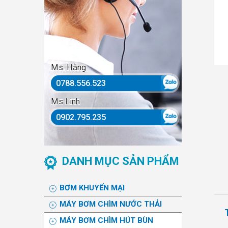
Ms. Hằng
0788.556.523
Ms Linh
0902.795.235
DANH MỤC SẢN PHẨM
BƠM KHUYẾN MẠI
MÁY BƠM CHÌM NƯỚC THẢI
MÁY BƠM CHÌM HÚT BÙN