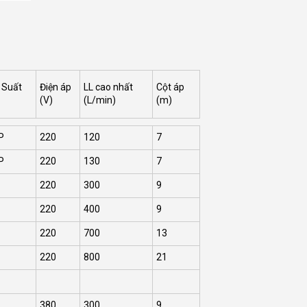
 Suất
Điện áp
LL cao nhất
Cột áp
(V)
(L/min)
(m)
P
220
120
7
P
220
130
7
220
300
9
220
400
9
220
700
13
220
800
21
380
300
9