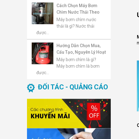
Cách Chọn Máy Bơm
Chìm Nước Thải Theo
Lưu Lượng, Cột Áp, Kích
Máy bơm chìm nước
Thước Hạt Rắn Và Môi
thải là gì? Nước thải
Trường Sử Dụng
được...
n
Hướng Dẫn Chọn Mua,
Cấu Tạo, Nguyên Lý Hoạt
Động, Báo Giá Và Top
Máy bơm chìm là gì?
Máy Bơm Chìm Đáng
Máy bơm chìm là bơm
Mua 2026
được...
ĐỐI TÁC - QUẢNG CÁO