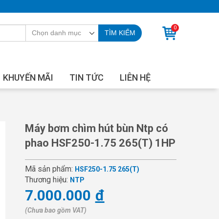
0
TÌM KIẾM
KHUYẾN MÃI
TIN TỨC
LIÊN HỆ
Máy bơm chìm hút bùn Ntp có
phao HSF250-1.75 265(T) 1HP
Mã sản phẩm:
HSF250-1.75 265(T)
Thương hiệu:
NTP
7.000.000
đ
(Chưa bao gồm VAT)