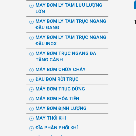
MÁY BƠM LY TÂM LƯU LƯỢNG
LỚN
MÁY BƠM LY TÂM TRỤC NGANG
ĐẦU GANG
MÁY BƠM LY TÂM TRỤC NGANG
ĐẦU INOX
MÁY BƠM TRỤC NGANG ĐA
TẦNG CÁNH
MÁY BƠM CHỮA CHÁY
ĐẦU BƠM RỜI TRỤC
MÁY BƠM TRỤC ĐỨNG
MÁY BƠM HỎA TIỄN
MÁY BƠM ĐỊNH LƯỢNG
MÁY THỔI KHÍ
ĐĨA PHÂN PHỐI KHÍ