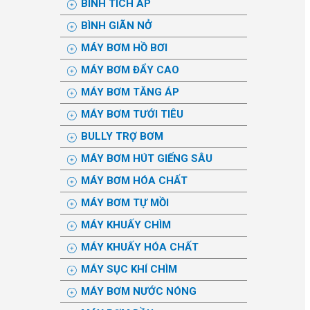
BÌNH TÍCH ÁP
BÌNH GIÃN NỞ
MÁY BƠM HỒ BƠI
MÁY BƠM ĐẨY CAO
MÁY BƠM TĂNG ÁP
MÁY BƠM TƯỚI TIÊU
BULLY TRỢ BƠM
MÁY BƠM HÚT GIẾNG SÂU
MÁY BƠM HÓA CHẤT
MÁY BƠM TỰ MỒI
MÁY KHUẤY CHÌM
MÁY KHUẤY HÓA CHẤT
MÁY SỤC KHÍ CHÌM
MÁY BƠM NƯỚC NÓNG