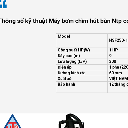
Thông số kỹ thuật Máy bơm chìm hút bùn Ntp 
Model
HSF250-1.
Công suất HP(W)
1 HP
Đẩy cao (m)
9
Lưu lượng (L/P)
300
Điện áp
1 pha (22
Đường kính xả:
60 mm
Xuất xứ
VIỆT NAM
Bảo hành
12 tháng 