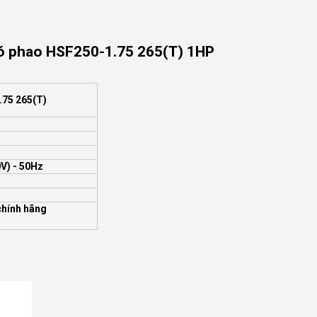
có phao HSF250-1.75 265(T) 1HP
75 265(T)
0V)
- 50Hz
chính hãng