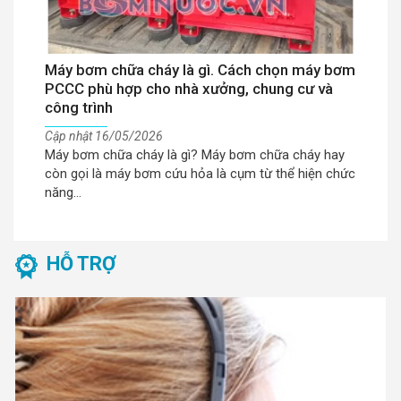
Máy bơm chữa cháy là gì. Cách chọn máy bơm
Tư
PCCC phù hợp cho nhà xưởng, chung cư và
từ
công trình
Cậ
Má
Cập nhật 16/05/2026
Máy bơm chữa cháy là gì? Máy bơm chữa cháy hay
lo
còn gọi là máy bơm cứu hỏa là cụm từ thể hiện chức
nên
năng...
HỖ TRỢ