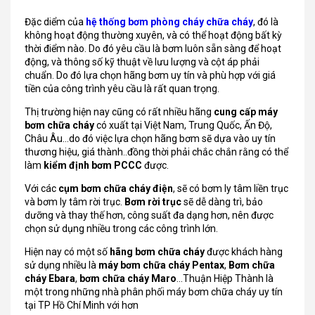
Đặc diểm của
hệ thống bơm phòng cháy chữa cháy
, đó là
không hoạt động thường xuyên, và có thể hoạt động bất kỳ
thời điểm nào. Do đó yêu cầu là bơm luôn sẵn sàng để hoạt
động, và thông số kỹ thuật về lưu lượng và cột áp phải
chuẩn. Do đó lựa chọn hãng bơm uy tín và phù hợp với giá
tiền của công trình yêu cầu là rất quan trọng.
Thị trường hiện nay cũng có rất nhiều hãng
cung cấp máy
bơm chữa cháy
có xuất tại Việt Nam, Trung Quốc, Ấn Độ,
Châu Âu…do đó việc lựa chọn hãng bơm sẽ dựa vào uy tín
thương hiệu, giá thành..đồng thời phải chắc chắn rằng có thể
làm
kiểm định bơm PCCC
được.
Với các
cụm bơm chữa cháy điện
, sẽ có bơm ly tâm liền trục
và bơm ly tâm rời trục.
Bơm rời trục
sẽ dễ dàng trì, bảo
dưỡng và thay thế hơn, công suất đa dạng hơn, nên được
chọn sử dụng nhiều trong các công trình lớn.
Hiện nay có một số
hãng bơm chữa cháy
được khách hàng
sử dụng nhiều là
máy bơm chữa cháy Pentax
,
Bơm chữa
cháy Ebara
,
bơm chữa cháy Maro
...Thuận Hiệp Thành là
một trong những nhà phân phối máy bơm chữa cháy uy tín
tại TP Hồ Chí Minh với hơn