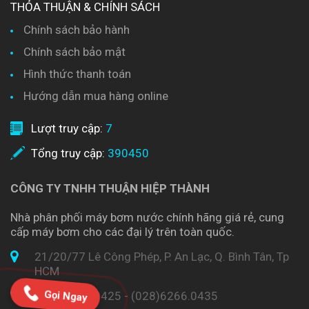
THỎA THUẬN & CHÍNH SÁCH
Chính sách bảo hành
Chính sách bảo mật
Hình thức thanh toán
Hướng dẫn mua hàng online
Lượt truy cập:
7
Tổng truy cập:
390450
CÔNG TY TNHH THUẬN HIỆP THÀNH
Nhà phân phối máy bơm nước chính hãng giá rẻ, cung
cấp máy bơm cho các đại lý trên toàn quốc.
21/20/77 Lê Công Phép, P. An Lạc, Q. Bình Tân, Tp
HCM
Gọi Ngay
(028)6266.0425 - (028)6266.0435