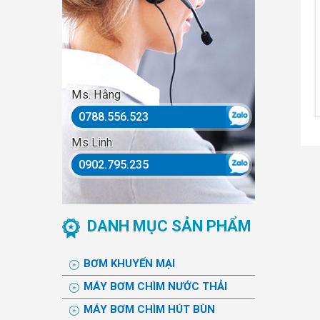
Ms. Hằng
0788.556.523
Ms Linh
0902.795.235
DANH MỤC SẢN PHẨM
BƠM KHUYẾN MẠI
MÁY BƠM CHÌM NƯỚC THẢI
MÁY BƠM CHÌM HÚT BÙN