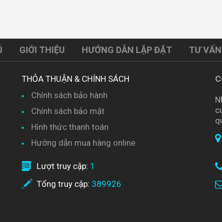
Ủ
GIỚI THIỆU
HƯỚNG DẪN LẶP ĐẶT
TƯ VẤN
THỎA THUẬN & CHÍNH SÁCH
C
Chính sách bảo hành
N
c
Chính sách bảo mật
q
Hình thức thanh toán
Hướng dẫn mua hàng online
Lượt truy cập:
1
Tổng truy cập:
389926