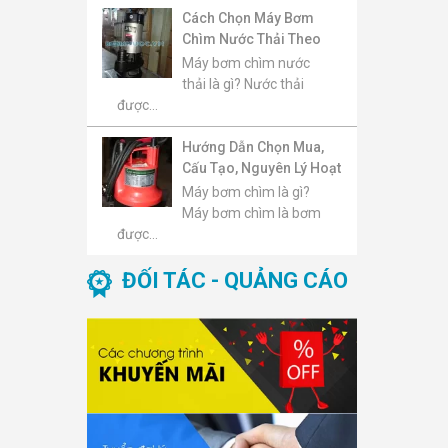
Cách Chọn Máy Bơm
Chìm Nước Thải Theo
Lưu Lượng, Cột Áp, Kích
Máy bơm chìm nước
Thước Hạt Rắn Và Môi
thải là gì? Nước thải
Trường Sử Dụng
được...
Hướng Dẫn Chọn Mua,
Cấu Tạo, Nguyên Lý Hoạt
Động, Báo Giá Và Top
Máy bơm chìm là gì?
Máy Bơm Chìm Đáng
Máy bơm chìm là bơm
Mua 2026
được...
ĐỐI TÁC - QUẢNG CÁO