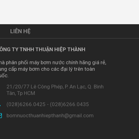
LIÊN HỆ
ÔNG TY TNHH THUẬN HIỆP THÀNH
hà phân phối máy bơm nước chính hãng giá rẻ,
ung cấp máy bơm cho các đại lý trên toàn
uốc.
21/20/77 Lê Công Phép, P. An Lạc, Q. Bình
Tân, Tp HCM
(028)6266.0425 - (028)6266.0435
bomnuocthuanhiepthanh@gmail.com