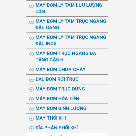
MÁY BƠM LY TÂM LƯU LƯỢNG
LỚN
MÁY BƠM LY TÂM TRỤC NGANG
ĐẦU GANG
MÁY BƠM LY TÂM TRỤC NGANG
ĐẦU INOX
MÁY BƠM TRỤC NGANG ĐA
TẦNG CÁNH
MÁY BƠM CHỮA CHÁY
ĐẦU BƠM RỜI TRỤC
MÁY BƠM TRỤC ĐỨNG
MÁY BƠM HỎA TIỄN
MÁY BƠM ĐỊNH LƯỢNG
MÁY THỔI KHÍ
ĐĨA PHÂN PHỐI KHÍ