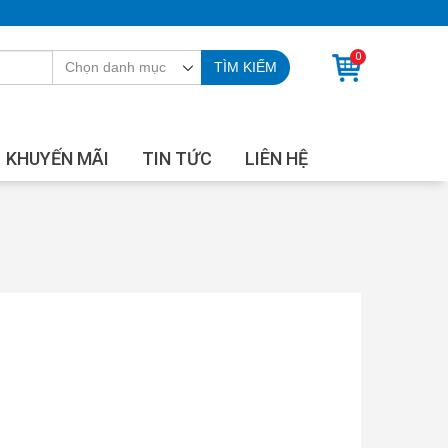
0
TÌM KIẾM
KHUYẾN MÃI
TIN TỨC
LIÊN HỆ