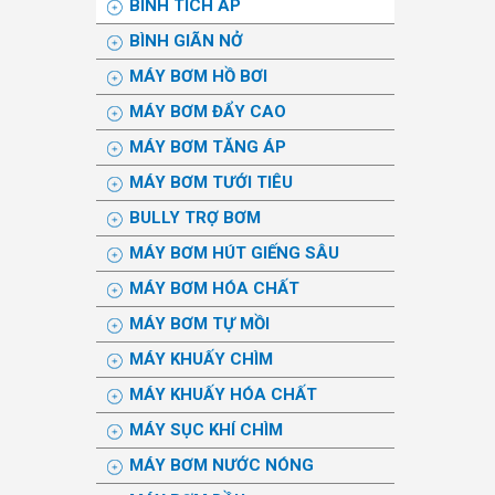
BÌNH TÍCH ÁP
BÌNH GIÃN NỞ
MÁY BƠM HỒ BƠI
MÁY BƠM ĐẨY CAO
MÁY BƠM TĂNG ÁP
MÁY BƠM TƯỚI TIÊU
BULLY TRỢ BƠM
MÁY BƠM HÚT GIẾNG SÂU
MÁY BƠM HÓA CHẤT
MÁY BƠM TỰ MỒI
MÁY KHUẤY CHÌM
MÁY KHUẤY HÓA CHẤT
MÁY SỤC KHÍ CHÌM
MÁY BƠM NƯỚC NÓNG