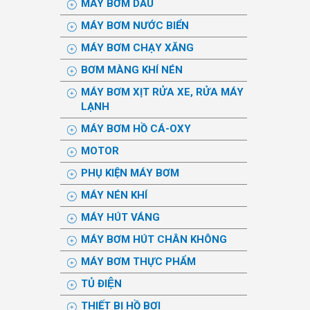
MÁY BƠM DẦU
MÁY BƠM NƯỚC BIỂN
MÁY BƠM CHẠY XĂNG
BƠM MÀNG KHÍ NÉN
MÁY BƠM XỊT RỬA XE, RỬA MÁY
LẠNH
MÁY BƠM HỒ CÁ-OXY
MOTOR
PHỤ KIỆN MÁY BƠM
MÁY NÉN KHÍ
MÁY HÚT VÁNG
MÁY BƠM HÚT CHÂN KHÔNG
MÁY BƠM THỰC PHẨM
TỦ ĐIỆN
THIẾT BỊ HỒ BƠI