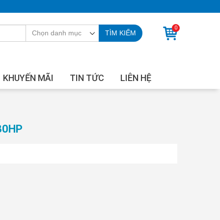
0
TÌM KIẾM
KHUYẾN MÃI
TIN TỨC
LIÊN HỆ
30HP