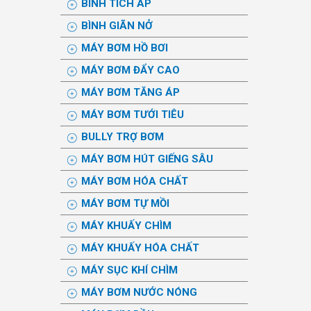
BÌNH TÍCH ÁP
BÌNH GIÃN NỞ
MÁY BƠM HỒ BƠI
MÁY BƠM ĐẨY CAO
MÁY BƠM TĂNG ÁP
MÁY BƠM TƯỚI TIÊU
BULLY TRỢ BƠM
MÁY BƠM HÚT GIẾNG SÂU
MÁY BƠM HÓA CHẤT
MÁY BƠM TỰ MỒI
MÁY KHUẤY CHÌM
MÁY KHUẤY HÓA CHẤT
MÁY SỤC KHÍ CHÌM
MÁY BƠM NƯỚC NÓNG