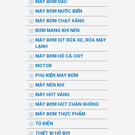
MÁY BƠM DẦU
MÁY BƠM NƯỚC BIỂN
MÁY BƠM CHẠY XĂNG
BƠM MÀNG KHÍ NÉN
MÁY BƠM XỊT RỬA XE, RỬA MÁY
LẠNH
MÁY BƠM HỒ CÁ-OXY
MOTOR
PHỤ KIỆN MÁY BƠM
MÁY NÉN KHÍ
MÁY HÚT VÁNG
MÁY BƠM HÚT CHÂN KHÔNG
MÁY BƠM THỰC PHẨM
TỦ ĐIỆN
THIẾT BỊ HỒ BƠI