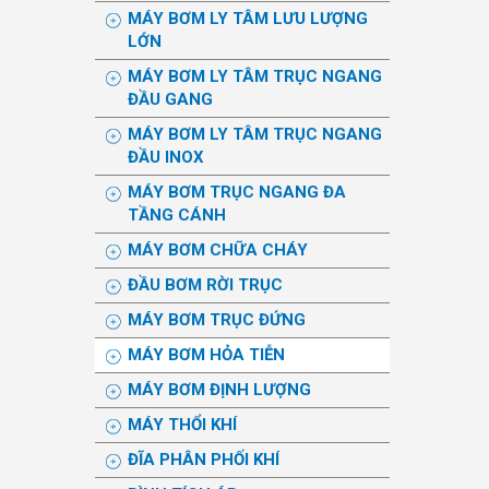
MÁY BƠM LY TÂM LƯU LƯỢNG
LỚN
MÁY BƠM LY TÂM TRỤC NGANG
ĐẦU GANG
MÁY BƠM LY TÂM TRỤC NGANG
ĐẦU INOX
MÁY BƠM TRỤC NGANG ĐA
TẦNG CÁNH
MÁY BƠM CHỮA CHÁY
ĐẦU BƠM RỜI TRỤC
MÁY BƠM TRỤC ĐỨNG
MÁY BƠM HỎA TIỄN
MÁY BƠM ĐỊNH LƯỢNG
MÁY THỔI KHÍ
ĐĨA PHÂN PHỐI KHÍ