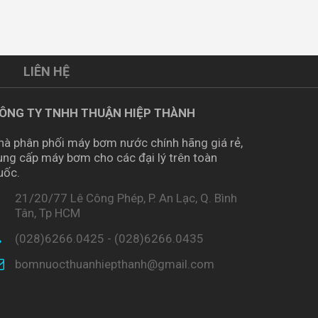
LIÊN HỆ
ÔNG TY TNHH THUẬN HIỆP THÀNH
hà phân phối máy bơm nước chính hãng giá rẻ,
ung cấp máy bơm cho các đại lý trên toàn
uốc.
21/20/77 Lê Công Phép, P. An Lạc, Q. Bình
Tân, Tp HCM
(028)6266.0425 - (028)6266.0435
bomnuocthuanhiepthanh@gmail.com