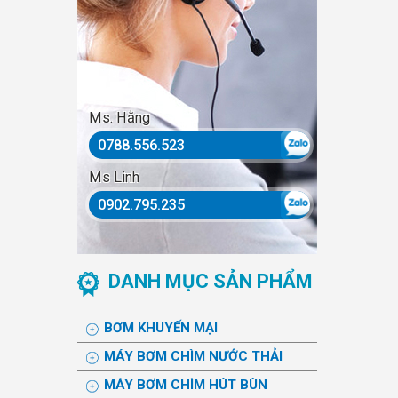
Ms. Hằng
0788.556.523
Ms Linh
0902.795.235
DANH MỤC SẢN PHẨM
BƠM KHUYẾN MẠI
MÁY BƠM CHÌM NƯỚC THẢI
MÁY BƠM CHÌM HÚT BÙN