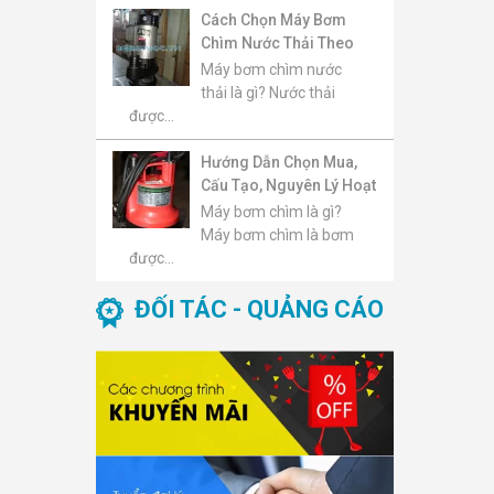
Cách Chọn Máy Bơm
Chìm Nước Thải Theo
Lưu Lượng, Cột Áp, Kích
Máy bơm chìm nước
Thước Hạt Rắn Và Môi
thải là gì? Nước thải
Trường Sử Dụng
được...
Hướng Dẫn Chọn Mua,
Cấu Tạo, Nguyên Lý Hoạt
Động, Báo Giá Và Top
Máy bơm chìm là gì?
Máy Bơm Chìm Đáng
Máy bơm chìm là bơm
Mua 2026
được...
ĐỐI TÁC - QUẢNG CÁO