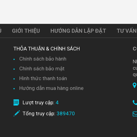
Ủ
GIỚI THIỆU
HƯỚNG DẪN LẶP ĐẶT
TƯ VẤN
THỎA THUẬN & CHÍNH SÁCH
C
Chính sách bảo hành
N
c
Chính sách bảo mật
q
Hình thức thanh toán
Hướng dẫn mua hàng online
Lượt truy cập:
4
Tổng truy cập:
389470