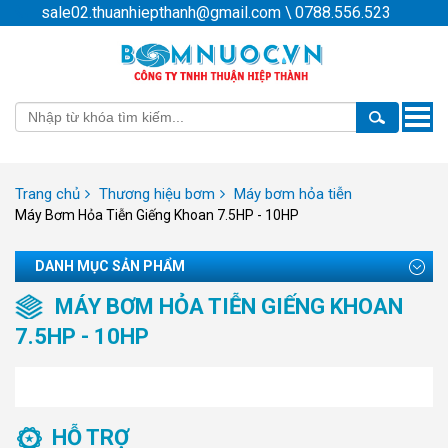
sale02.thuanhiepthanh@gmail.com
\
0788.556.523
Toggle
naviga
Trang chủ
Thương hiệu bơm
Máy bơm hỏa tiễn
Máy Bơm Hỏa Tiễn Giếng Khoan 7.5HP - 10HP
DANH MỤC SẢN PHẨM
MÁY BƠM HỎA TIỄN GIẾNG KHOAN
7.5HP - 10HP
HỖ TRỢ