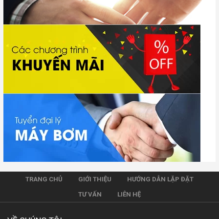
TRANG CHỦ
GIỚI THIỆU
HƯỚNG DẪN LẶP ĐẶT
TƯ VẤN
LIÊN HỆ