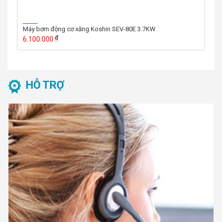
Máy bơm động cơ xăng Koshin SEV-80E 3.7KW
6.100.000
HỖ TRỢ