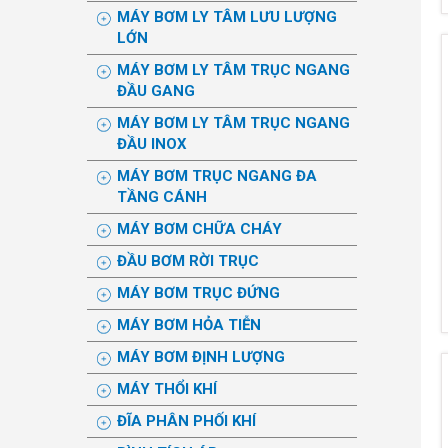
MÁY BƠM LY TÂM LƯU LƯỢNG
LỚN
MÁY BƠM LY TÂM TRỤC NGANG
ĐẦU GANG
MÁY BƠM LY TÂM TRỤC NGANG
ĐẦU INOX
MÁY BƠM TRỤC NGANG ĐA
TẦNG CÁNH
MÁY BƠM CHỮA CHÁY
ĐẦU BƠM RỜI TRỤC
MÁY BƠM TRỤC ĐỨNG
MÁY BƠM HỎA TIỄN
MÁY BƠM ĐỊNH LƯỢNG
MÁY THỔI KHÍ
ĐĨA PHÂN PHỐI KHÍ