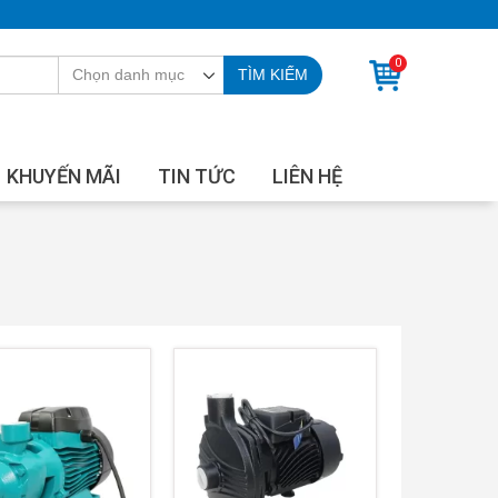
0
TÌM KIẾM
KHUYẾN MÃI
TIN TỨC
LIÊN HỆ