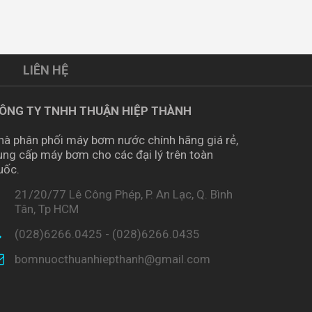
LIÊN HỆ
ÔNG TY TNHH THUẬN HIỆP THÀNH
hà phân phối máy bơm nước chính hãng giá rẻ,
ung cấp máy bơm cho các đại lý trên toàn
uốc.
21/20/77 Lê Công Phép, P. An Lạc, Q. Bình
Tân, Tp HCM
(028)6266.0425 - (028)6266.0435
bomnuocthuanhiepthanh@gmail.com