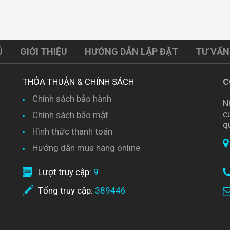
Ủ
GIỚI THIỆU
HƯỚNG DẪN LẶP ĐẶT
TƯ VẤN
THỎA THUẬN & CHÍNH SÁCH
C
Chính sách bảo hành
N
c
Chính sách bảo mật
q
Hình thức thanh toán
Hướng dẫn mua hàng online
Lượt truy cập:
9
Tổng truy cập:
389446