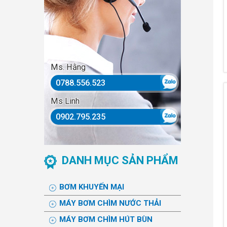
Ms. Hằng
0788.556.523
Ms Linh
0902.795.235
DANH MỤC SẢN PHẨM
BƠM KHUYẾN MẠI
MÁY BƠM CHÌM NƯỚC THẢI
MÁY BƠM CHÌM HÚT BÙN