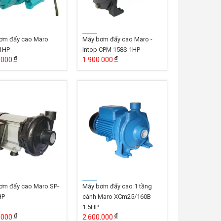
ơm đẩy cao Maro
Máy bơm đẩy cao Maro -
1HP
Intop CPM 158S 1HP
.000
1.900.000
ơm đẩy cao Maro SP-
Máy bơm đẩy cao 1 tầng
HP
cánh Maro XCm25/160B
1.5HP
.000
2.600.000