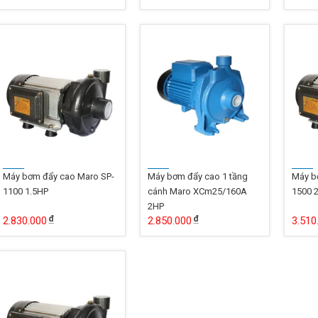
Máy bơm đẩy cao Maro SP-
Máy bơm đẩy cao 1 tầng
Máy b
1100 1.5HP
cánh Maro XCm25/160A
1500 
2HP
2.830.000
2.850.000
3.510