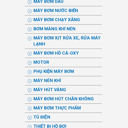
MÁY BƠM DẦU
MÁY BƠM NƯỚC BIỂN
MÁY BƠM CHẠY XĂNG
BƠM MÀNG KHÍ NÉN
MÁY BƠM XỊT RỬA XE, RỬA MÁY
LẠNH
MÁY BƠM HỒ CÁ-OXY
MOTOR
PHỤ KIỆN MÁY BƠM
MÁY NÉN KHÍ
MÁY HÚT VÁNG
MÁY BƠM HÚT CHÂN KHÔNG
MÁY BƠM THỰC PHẨM
TỦ ĐIỆN
THIẾT BỊ HỒ BƠI