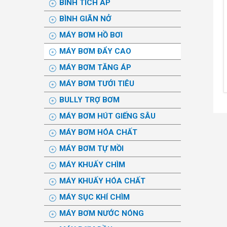
BÌNH TÍCH ÁP
BÌNH GIÃN NỞ
MÁY BƠM HỒ BƠI
MÁY BƠM ĐẨY CAO
MÁY BƠM TĂNG ÁP
MÁY BƠM TƯỚI TIÊU
BULLY TRỢ BƠM
MÁY BƠM HÚT GIẾNG SÂU
MÁY BƠM HÓA CHẤT
MÁY BƠM TỰ MỒI
MÁY KHUẤY CHÌM
MÁY KHUẤY HÓA CHẤT
MÁY SỤC KHÍ CHÌM
MÁY BƠM NƯỚC NÓNG