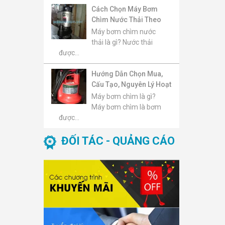
Cách Chọn Máy Bơm
Chìm Nước Thải Theo
Lưu Lượng, Cột Áp, Kích
Máy bơm chìm nước
Thước Hạt Rắn Và Môi
thải là gì? Nước thải
Trường Sử Dụng
được...
Hướng Dẫn Chọn Mua,
Cấu Tạo, Nguyên Lý Hoạt
Động, Báo Giá Và Top
Máy bơm chìm là gì?
Máy Bơm Chìm Đáng
Máy bơm chìm là bơm
Mua 2026
được...
ĐỐI TÁC - QUẢNG CÁO