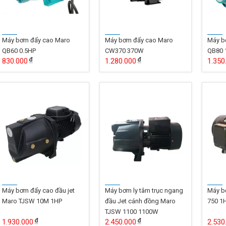
Máy bơm đẩy cao Maro
Máy bơm đẩy cao Maro
Máy b
QB60 0.5HP
CW370 370W
QB80 
830.000
1.280.000
1.350
Máy bơm đẩy cao đầu jet
Máy bơm ly tâm trục ngang
Máy b
Maro TJSW 10M 1HP
đầu Jet cánh đồng Maro
750 1
TJSW 1100 1100W
1.930.000
2.450.000
2.530