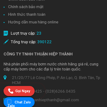
Chính sách bảo mật
Hình thức thanh toán
Hướng dẫn mua hàng online
Lượt truy cập:
23
Tổng truy cập:
390122
CÔNG TY TNHH THUẬN HIỆP THÀNH
Nhà phân phối máy bơm nước chính hãng giá rẻ, cung
cấp máy bơm cho các đại lý trên toàn quốc.
21/20/77 Lê Công Phép, P. An Lạc, Q. Bình Tân, Tp
HCM
Gọi Ngay
(028)6266.0425 - (028)6266.0435
bomnuocthuanhiepthanh@gmail.com
Chat Zalo