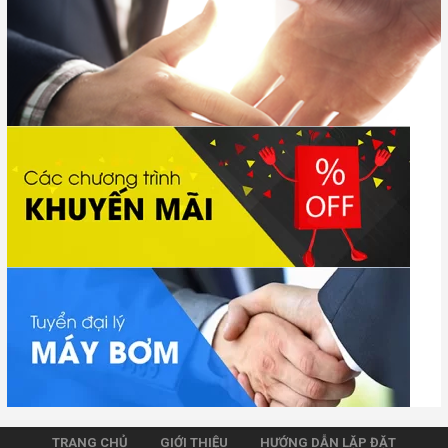
TRANG CHỦ
GIỚI THIỆU
HƯỚNG DẪN LẶP ĐẶT