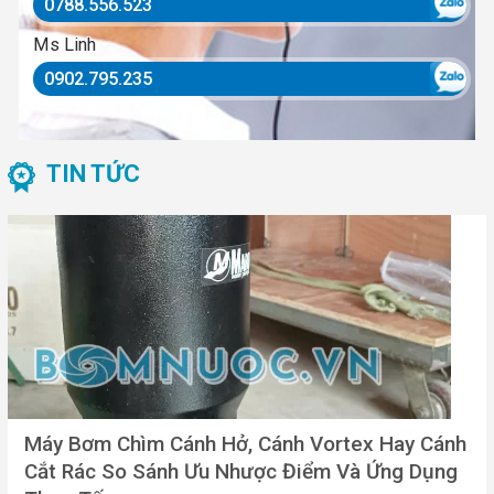
0788.556.523
Ms Linh
0902.795.235
TIN TỨC
Máy Bơm Chìm Cánh Hở, Cánh Vortex Hay Cánh
Cắt Rác So Sánh Ưu Nhược Điểm Và Ứng Dụng