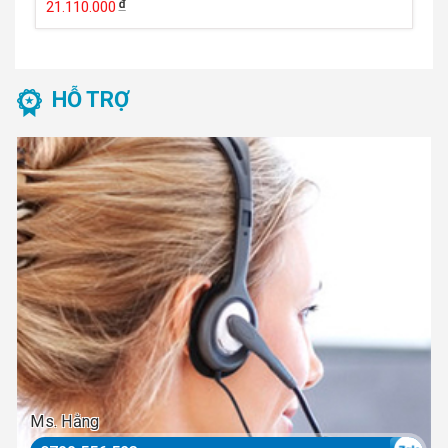
21.110.000
HỖ TRỢ
Ms. Hằng