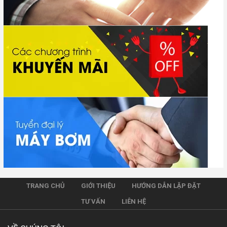
TRANG CHỦ
GIỚI THIỆU
HƯỚNG DẪN LẶP ĐẶT
TƯ VẤN
LIÊN HỆ