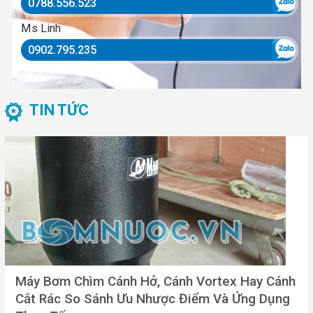
0788.556.523
Ms Linh
0902.795.235
TIN TỨC
Máy Bơm Chìm Cánh Hở, Cánh Vortex Hay Cánh
Cắt Rác So Sánh Ưu Nhược Điểm Và Ứng Dụng