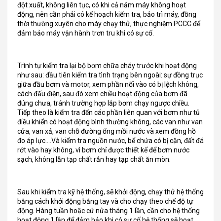
đột xuất, không liên tục, có khi cả năm máy không hoạt
động, nên cần phải có kế hoạch kiểm tra, bảo trì máy, đồng
thời thường xuyên cho máy chạy thử, thực nghiệm PCCC để
đảm bảo máy vận hành trơn tru khi có sự cố.
Trình tự kiểm tra lại bộ bơm chữa cháy trước khi hoạt động
như sau: đầu tiên kiểm tra tình trạng bên ngoài: sự đồng trục
giữa đầu bơm và motor, xem phần nối vào có bị lệch không,
cách đấu điện, sau đó xem chiều hoạt động của bơm đã
đúng chưa, tránh trường hợp lắp bơm chạy ngược chiều.
Tiếp theo là kiểm tra đến các phần liên quan với bơm như tủ
điều khiển có hoạt động bình thường không, các van như van
cửa, van xả, van chỗ đường ống mồi nước và xem đồng hồ
đo áp lực….Và kiểm tra nguồn nước, bể chứa có bị cặn, đất đá
rớt vào hay không, vì bơm chỉ được thiết kế để bơm nước
sạch, không lẫn tạp chất rắn hay tạp chất ăn mòn.
Sau khi kiểm tra kỹ hệ thống, sẽ khởi động, chạy thử hệ thống
bằng cách khởi động bằng tay và cho chạy theo chế độ tự
động. Hàng tuần hoặc cứ nửa tháng 1 lần, cần cho hệ thống
hoạt động 1 lần để đảm bảo khi có sự cố hệ thống sẽ hoạt