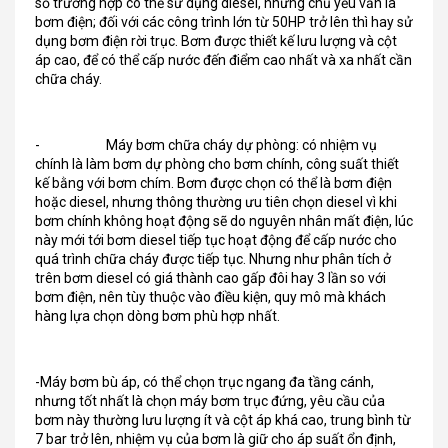
số trường hợp có thể sử dụng diesel, nhưng chủ yếu vẫn là
bơm điện; đối với các công trình lớn từ 50HP trở lên thì hay sử
dụng bơm điện rời trục. Bơm được thiết kế lưu lượng và cột
áp cao, để có thể cấp nước đến điểm cao nhất và xa nhất cần
chữa cháy.
- Máy bơm chữa cháy dự phòng: có nhiệm vụ
chính là làm bơm dự phòng cho bơm chính, công suất thiết
kế bằng với bơm chím. Bơm được chọn có thể là bơm điện
hoặc diesel, nhưng thông thường ưu tiên chọn diesel vì khi
bơm chính không hoạt động sẽ do nguyên nhân mất điện, lúc
này mới tới bơm diesel tiếp tục hoạt động để cấp nước cho
quá trình chữa cháy được tiếp tục. Nhưng như phân tích ở
trên bơm diesel có giá thành cao gấp đôi hay 3 lần so với
bơm điện, nên tùy thuộc vào điều kiện, quy mô mà khách
hàng lựa chọn dòng bơm phù hợp nhất.
-Máy bơm bù áp, có thể chọn trục ngang đa tầng cánh,
nhưng tốt nhất là chọn máy bơm trục đứng, yêu cầu của
bơm này thường lưu lượng ít và cột áp khá cao, trung bình từ
7 bar trở lên, nhiệm vụ của bơm là giữ cho áp suất ổn định,