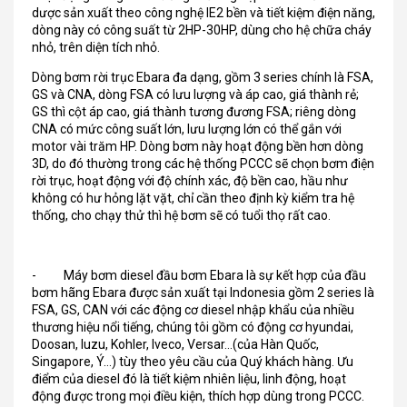
dược sản xuất theo công nghệ IE2 bền và tiết kiệm điện năng,
dòng này có công suất từ 2HP-30HP, dùng cho hệ chữa cháy
nhỏ, trên diện tích nhỏ.
Dòng bơm rời trục Ebara đa dạng, gồm 3 series chính là FSA,
GS và CNA, dòng FSA có lưu lượng và áp cao, giá thành rẻ;
GS thì cột áp cao, giá thành tương đương FSA; riêng dòng
CNA có mức công suất lớn, lưu lượng lớn có thể gắn với
motor vài trăm HP. Dòng bơm này hoạt động bền hơn dòng
3D, do đó thường trong các hệ thống PCCC sẽ chọn bơm điện
rời trục, hoạt động với độ chính xác, độ bền cao, hầu như
không có hư hỏng lặt vặt, chỉ cần theo định kỳ kiểm tra hệ
thống, cho chạy thử thì hệ bơm sẽ có tuổi thọ rất cao.
- Máy bơm diesel đầu bơm Ebara là sự kết hợp của đầu
bơm hãng Ebara được sản xuất tại Indonesia gồm 2 series là
FSA, GS, CAN với các động cơ diesel nhập khẩu của nhiều
thương hiệu nổi tiếng, chúng tôi gồm có động cơ hyundai,
Doosan, Iuzu, Kohler, Iveco, Versar…(của Hàn Quốc,
Singapore, Ý…) tùy theo yêu cầu của Quý khách hàng. Ưu
điểm của diesel đó là tiết kiệm nhiên liệu, linh động, hoạt
động được trong mọi điều kiện, thích hợp dùng trong PCCC.