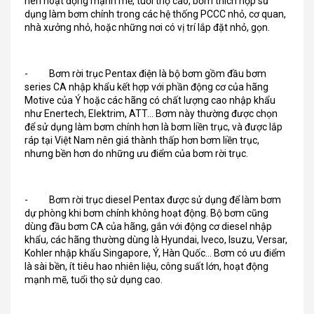
nên hoạt động mạnh mẽ, tuổi thọ cao, bơm thích hợp sử
dụng làm bơm chính trong các hệ thống PCCC nhỏ, cơ quan,
nhà xưởng nhỏ, hoặc những nơi có vị trí lắp đặt nhỏ, gọn.
- Bơm rời trục Pentax điện là bộ bơm gồm đầu bơm
series CA nhập khẩu kết hợp với phần động cơ của hãng
Motive của Ý hoặc các hãng có chất lượng cao nhập khẩu
như Enertech, Elektrim, ATT… Bơm này thường được chọn
để sử dụng làm bơm chính hơn là bơm liền trục, và được lắp
ráp tại Việt Nam nên giá thành thấp hơn bơm liền trục,
nhưng bền hơn do những ưu điểm của bơm rời trục.
- Bơm rời trục diesel Pentax được sử dụng để làm bơm
dự phòng khi bơm chính không hoạt động. Bộ bơm cũng
dùng đầu bơm CA của hãng, gắn với động cơ diesel nhập
khẩu, các hãng thường dùng là Hyundai, Iveco, Isuzu, Versar,
Kohler nhập khẩu Singapore, Ý, Hàn Quốc… Bơm có ưu điểm
là sài bền, ít tiêu hao nhiên liệu, công suất lớn, hoạt động
mạnh mẽ, tuổi thọ sử dụng cao.