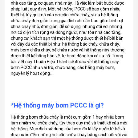
nhà cao tầng, cơ quan, nhà máy… là việc làm bắt buộc được
pháp luật quy định. Một hệ thống PCCC sẽ bao gồm nhiều
thiết bị, tùy qui mô của nơi cần chữa cháy, ví dụ hệ thống
chữa cháy đơn giản trong gia đình chỉ cần bao gồm bình xịt
chữa cháy nhỏ, đơn giản, dễ sử dụng, nhưng đối với những
nơi có diện tích rộng và đông người, như tòa nhà cao tầng,
chung cư, khách sạn thì một hệ thống được thiết kế bài bản
với đầy đủ các thiết bị như: hệ thống báo cháy, chữa cháy,
máy bơm chữa cháy, bể chứa nước và hệ thống này thường
được thiết kế bằng bản vẽ, tự hoạt động khi có sự cố. Trong
bài viết này Thuận Hiệp Thành sẽ đi sâu về hệ thống máy
bơm PCCC như vai trò, chức năng, các hãng máy bơm,
nguyên lý hoạt động….
*Hệ thống máy bơm PCCC là gì?
Hệ thống bơm chữa cháy là một cụm gồm 1 hay nhiều bơm
làm nhiệm vụ chữa cháy, tùy theo quy mô và thiết kế của mỗi
hệ thống. Mục đích sử dụng của bơm đó là lấy nước từ bể và
đưa nước đến những nơi cần chữa cháy bằng cách nối với vòi