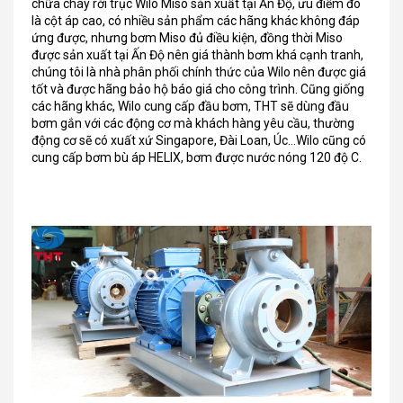
chữa cháy rời trục Wilo Miso sản xuất tại Ấn Độ, ưu điểm đó
là cột áp cao, có nhiều sản phẩm các hãng khác không đáp
ứng được, nhưng bơm Miso đủ điều kiện, đồng thời Miso
được sản xuất tại Ấn Độ nên giá thành bơm khá cạnh tranh,
chúng tôi là nhà phân phối chính thức của Wilo nên được giá
tốt và được hãng bảo hộ báo giá cho công trình. Cũng giống
các hãng khác, Wilo cung cấp đầu bơm, THT sẽ dùng đầu
bơm gắn với các động cơ mà khách hàng yêu cầu, thường
động cơ sẽ có xuất xứ Singapore, Đài Loan, Úc…Wilo cũng có
cung cấp bơm bù áp HELIX, bơm được nước nóng 120 độ C.