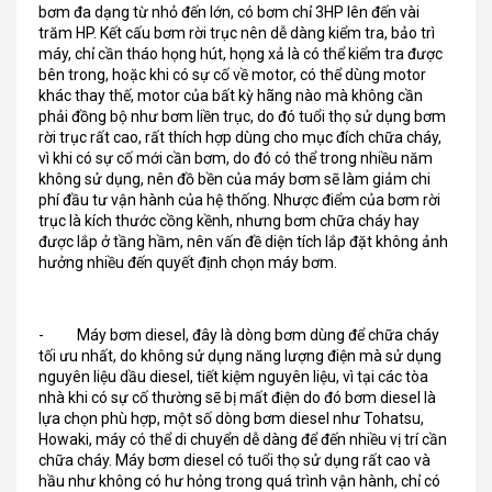
bơm đa dạng từ nhỏ đến lớn, có bơm chỉ 3HP lên đến vài
trăm HP. Kết cấu bơm rời trục nên dễ dàng kiểm tra, bảo trì
máy, chỉ cần tháo họng hút, họng xả là có thể kiểm tra được
bên trong, hoặc khi có sự cố về motor, có thể dùng motor
khác thay thế, motor của bất kỳ hãng nào mà không cần
phải đồng bộ như bơm liền trục, do đó tuổi thọ sử dụng bơm
rời trục rất cao, rất thích hợp dùng cho mục đích chữa cháy,
vì khi có sự cố mới cần bơm, do đó có thể trong nhiều năm
không sử dụng, nên đồ bền của máy bơm sẽ làm giảm chi
phí đầu tư vận hành của hệ thống. Nhược điểm của bơm rời
trục là kích thước cồng kềnh, nhưng bơm chữa cháy hay
được lắp ở tầng hầm, nên vấn đề diện tích lắp đặt không ảnh
hưởng nhiều đến quyết định chọn máy bơm.
- Máy bơm diesel, đây là dòng bơm dùng để chữa cháy
tối ưu nhất, do không sử dụng năng lượng điện mà sử dụng
nguyên liệu dầu diesel, tiết kiệm nguyên liệu, vì tại các tòa
nhà khi có sự cố thường sẽ bị mất điện do đó bơm diesel là
lựa chọn phù hợp, một số dòng bơm diesel như Tohatsu,
Howaki, máy có thể di chuyển dễ dàng để đến nhiều vị trí cần
chữa cháy. Máy bơm diesel có tuổi thọ sử dụng rất cao và
hầu như không có hư hỏng trong quá trình vận hành, chỉ có