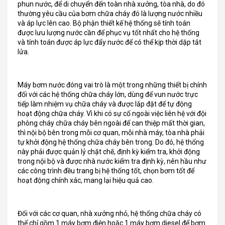
phun nước, để di chuyển đến toàn nhà xưởng, tòa nhà, do đó
thường yêu cầu của bơm chữa cháy đó là lượng nước nhiều
và áp lực lên cao. Bộ phận thiết kế hệ thống sẽ tính toán
được lưu lượng nước cần để phục vụ tốt nhất cho hệ thống
và tính toán được áp lực đẩy nước để có thể kịp thời dặp tắt
lửa.
Máy bơm nước đóng vai trò là một trong những thiết bị chính
đối với các hệ thống chữa cháy lớn, dùng để vun nước trực
tiếp làm nhiệm vụ chữa cháy và được lắp đặt để tự động
hoạt động chữa cháy. Vì khi có sự cố ngoài việc liên hệ với đội
phòng cháy chữa cháy bên ngoài để can thiệp mất thời gian,
thì nội bộ bên trong mỗi cơ quan, mỗi nhà máy, tòa nhà phải
tự khởi động hệ thống chữa cháy bên trong. Do đó, hệ thống
này phải được quản lỷ chặt chẽ, định kỳ kiểm tra, khởi động
trong nội bộ và được nhà nước kiểm tra định kỳ, nên hầu như
các công trình đều trang bị hệ thống tốt, chọn bơm tốt để
hoạt động chính xác, mang lại hiệu quả cao.
Đối với các cơ quan, nhà xưởng nhỏ, hệ thống chữa cháy có
thể chỉ gồm 1 máy bơm điện hoặc 1 máy bơm diesel để bơm