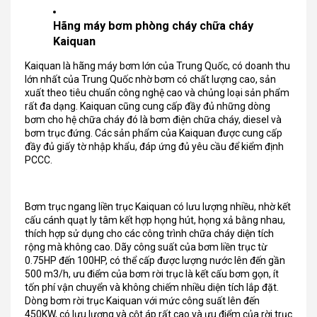
Hãng máy bơm phòng cháy chữa cháy
Kaiquan
Kaiquan là hãng máy bơm lớn của Trung Quốc, có doanh thu
lớn nhất của Trung Quốc nhờ bơm có chất lượng cao, sản
xuất theo tiêu chuẩn công nghệ cao và chủng loại sản phẩm
rất đa dạng. Kaiquan cũng cung cấp đầy đủ những dòng
bơm cho hệ chữa cháy đó là bơm điện chữa cháy, diesel và
bơm trục đứng. Các sản phẩm của Kaiquan được cung cấp
đầy đủ giấy tờ nhập khẩu, đáp ứng đủ yêu cầu để kiểm định
PCCC.
Bơm trục ngang liền trục Kaiquan có lưu lượng nhiều, nhờ kết
cấu cánh quạt ly tâm kết hợp họng hút, họng xả bằng nhau,
thích hợp sử dụng cho các công trình chữa cháy diện tích
rộng mà không cao. Dãy công suất của bơm liền trục từ
0.75HP đến 100HP, có thể cấp được lượng nước lên đến gần
500 m3/h, ưu điểm của bơm rời trục là kết cấu bơm gọn, ít
tốn phí vận chuyển và không chiếm nhiều diện tích lắp đặt.
Dòng bơm rời trục Kaiquan với mức công suất lên đến
450KW, có lưu lượng và cột áp rất cao và ưu điểm của rời trục