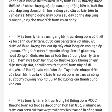
không quá cao và dễ tìm kiếm. Máy bơm PCCC thường được
thiết kế sẽ có lưu lượng, cột áp cao, hoạt động bền bì, tuổi thọ
cao, đáp ứng được phần lớn những yêu cầu cơ bản bên tư
vấn đặt ra. Những dòng máy bơm sau đây có thể đáp ứng
được phục vụ cho mục đích bơm chữa cháy:
- Máy bơm ly tâm trục ngang liền trục: dòng bơm có thiết
kế bộ cánh quạt ly tâm, được cân bằng tâm với nhiều ưu
điểm đó là lưu lượng lớn, cột áp đẩy chất lỏng lên cao, tạo áp
lực cao, đồng thời cánh được cân bằng tâm sẽ giúp máy
hoạt động ổn định, liên tục và tuổi thọ sử dụng bơm ly tâm
cao. Thêm nữa bơm liền trục có thiết kế gọn, không chiếm
diện tích lắp đặt, so với bơm rời trục thì bơm này dễ di
chuyển, dễ lắp đặt vào vị trí cần lắp. Tuy nhiên nhược điểm
của bơm liền trục là khó bảo trì so với bơm rời trục và công
suất bơm thường nhỏ, từ 50HP trở xuống, giá thành cũng
khá cao.
- Máy bơm ly tâm rời trục: trong hệ thống bơm PCCC,
thường bơm rời trục sẽ được chọn hơn liền trục, vì những ưu
điểm của bơm rời trục vượt trội bơm liền trục đó là công suất