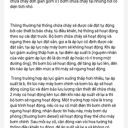
chữa cháy đơn giản gồm 01 bơm chữa cháy tại những nơi có
diện tích nhỏ.
Thông thường hệ thống chữa cháy sẽ được cài đặt tự động
bởi các thiết bị báo chảy, tủ điều khiển, hệ thống sẽ hoạt động
theo sự cài đặt trước. Bộ bơm chữa cháy sẽ hoạt động và
ngưng theo áp lực đặt sẵn, gọi a là áp lực cố định được cài
đặt sẵn, tại áp lực này máy bơm sẽ không hoạt động. Khi áp
lực giảm xuống thấp hơn a, tại điểm áp suất b (nguyên nhân
của việc giảm áp lực đó là do mất áp hoặc rò rỉ trong một
đường ống), thì bơm bù sẽ hoạt động, để tăng áp lực lên, đến
khi nào áp lực đến mức a thì máy sẽ ngưng hoạt động.
Trong trường hợp áp lực giảm xuống thấp hơn nhiều, tại áp
suất là b, thì lúc này máy bơm chính và bơm bù áp sẽ hoạt
động cùng lúc và đảm bảo lưu lượng cần thiết để chữa cháy,
2 máy cứ hoạt động liên tục đến khi nào áp suất về lại a thì
bộ bơm sẽ ngưng hoạt động. Một trường hợp nữa là trong
quá trình hoạt động, nếu có sự cố mất điện thì bơm chính sẽ
ngưng hoạt động, nhận được tín hiệu này, máy bơm dự
phòng (thường bơm diesel) sẽ hoạt động thay thế cho máy
bơm chính. Sau mỗi sự cố, cần đóng van vòi hoa tường hệ
thống điều khiển tự động, để áp suất về lại a và không có