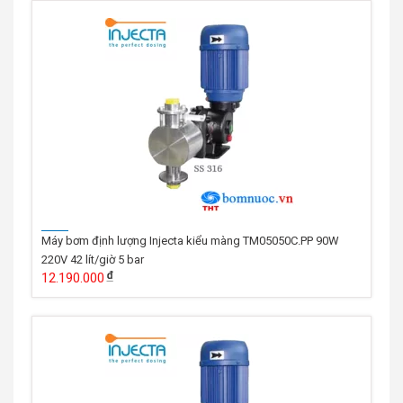
Máy bơm định lượng Injecta kiểu màng TM05050C.PP 90W
220V 42 lít/giờ 5 bar
12.190.000