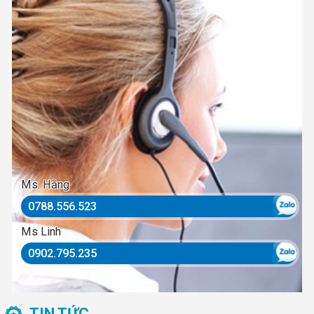
Ms. Hằng
0788.556.523
Ms Linh
0902.795.235
TIN TỨC