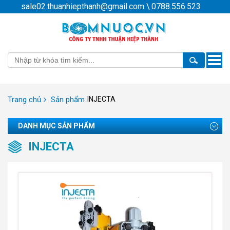
sale02.thuanhiepthanh@gmail.com
\
0788.556.523
Toggle
naviga
Trang chủ
Sản phẩm
INJECTA
DANH MỤC SẢN PHẨM
INJECTA