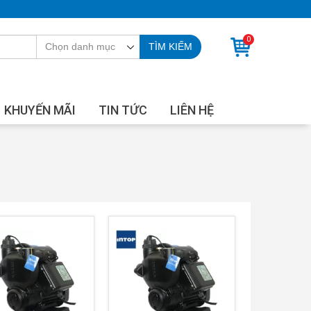
0
TÌM KIẾM
KHUYẾN MÃI
TIN TỨC
LIÊN HỆ