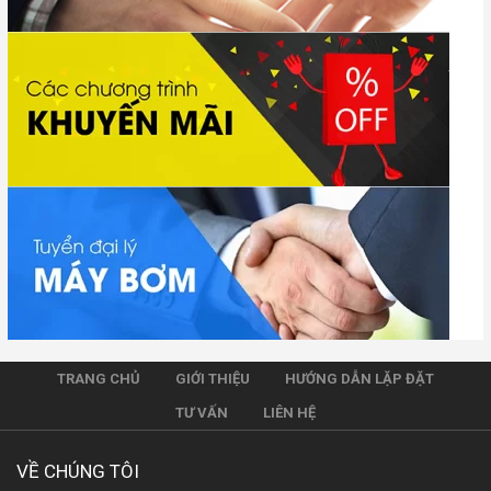
TRANG CHỦ
GIỚI THIỆU
HƯỚNG DẪN LẶP ĐẶT
TƯ VẤN
LIÊN HỆ
VỀ CHÚNG TÔI