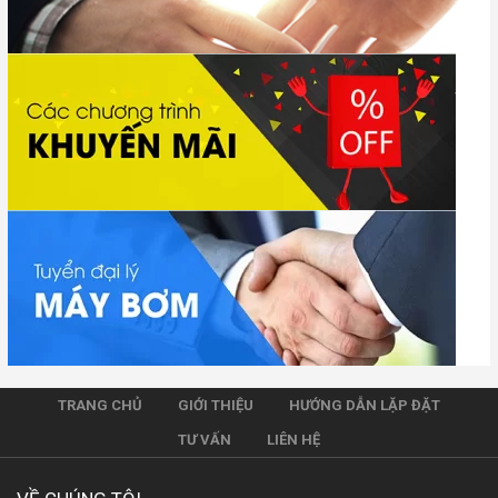
TRANG CHỦ
GIỚI THIỆU
HƯỚNG DẪN LẶP ĐẶT
TƯ VẤN
LIÊN HỆ