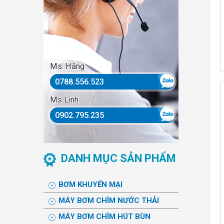
Ms. Hằng
0788.556.523
Ms Linh
0902.795.235
DANH MỤC SẢN PHẨM
BƠM KHUYẾN MẠI
MÁY BƠM CHÌM NƯỚC THẢI
MÁY BƠM CHÌM HÚT BÙN