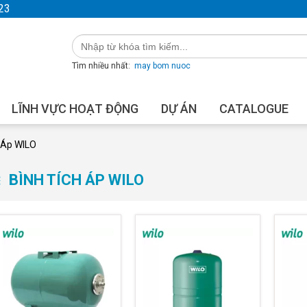
23
Tìm nhiều nhất:
may bom nuoc
LĨNH VỰC HOẠT ĐỘNG
DỰ ÁN
CATALOGUE
 Áp WILO
BÌNH TÍCH ÁP WILO