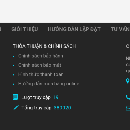
Ủ
GIỚI THIỆU
HƯỚNG DẪN LẶP ĐẶT
TƯ VẤN
THỎA THUẬN & CHÍNH SÁCH
C
Chính sách bảo hành
N
c
Chính sách bảo mật
q
Hình thức thanh toán
Hướng dẫn mua hàng online
Lượt truy cập:
19
Tổng truy cập:
389020