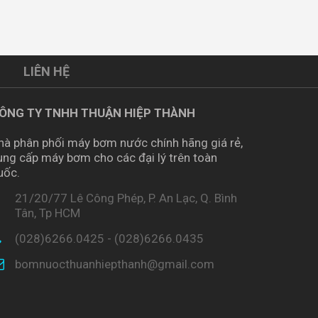
LIÊN HỆ
ÔNG TY TNHH THUẬN HIỆP THÀNH
hà phân phối máy bơm nước chính hãng giá rẻ,
ung cấp máy bơm cho các đại lý trên toàn
uốc.
21/20/77 Lê Công Phép, P. An Lạc, Q. Bình
Tân, Tp HCM
(028)6266.0425 - (028)6266.0435
bomnuocthuanhiepthanh@gmail.com