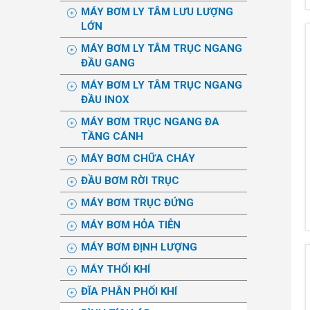
MÁY BƠM LY TÂM LƯU LƯỢNG
LỚN
MÁY BƠM LY TÂM TRỤC NGANG
ĐẦU GANG
MÁY BƠM LY TÂM TRỤC NGANG
ĐẦU INOX
MÁY BƠM TRỤC NGANG ĐA
TẦNG CÁNH
MÁY BƠM CHỮA CHÁY
ĐẦU BƠM RỜI TRỤC
MÁY BƠM TRỤC ĐỨNG
MÁY BƠM HỎA TIỄN
MÁY BƠM ĐỊNH LƯỢNG
MÁY THỔI KHÍ
ĐĨA PHÂN PHỐI KHÍ