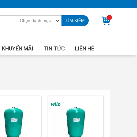
0
TÌM KIẾM
KHUYẾN MÃI
TIN TỨC
LIÊN HỆ