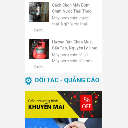
Cách Chọn Máy Bơm
Chìm Nước Thải Theo
Lưu Lượng, Cột Áp, Kích
Máy bơm chìm nước
Thước Hạt Rắn Và Môi
thải là gì? Nước thải
Trường Sử Dụng
được...
Hướng Dẫn Chọn Mua,
Cấu Tạo, Nguyên Lý Hoạt
Động, Báo Giá Và Top
Máy bơm chìm là gì?
Máy Bơm Chìm Đáng
Máy bơm chìm là bơm
Mua 2026
được...
ĐỐI TÁC - QUẢNG CÁO