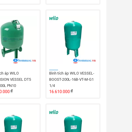
ích áp WILO
Bình tích áp WILO VESSEL-
SION VESSEL DT5
BOOST-200L-16B-VT-M-G1
00L PN10
1/4
0.000
16.610.000