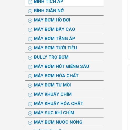
BÌNH TÍCH ÁP
BÌNH GIÃN NỞ
MÁY BƠM HỒ BƠI
MÁY BƠM ĐẨY CAO
MÁY BƠM TĂNG ÁP
MÁY BƠM TƯỚI TIÊU
BULLY TRỢ BƠM
MÁY BƠM HÚT GIẾNG SÂU
MÁY BƠM HÓA CHẤT
MÁY BƠM TỰ MỒI
MÁY KHUẤY CHÌM
MÁY KHUẤY HÓA CHẤT
MÁY SỤC KHÍ CHÌM
MÁY BƠM NƯỚC NÓNG