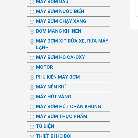
MÁY BƠM DẦU
MÁY BƠM NƯỚC BIỂN
MÁY BƠM CHẠY XĂNG
BƠM MÀNG KHÍ NÉN
MÁY BƠM XỊT RỬA XE, RỬA MÁY
LẠNH
MÁY BƠM HỒ CÁ-OXY
MOTOR
PHỤ KIỆN MÁY BƠM
MÁY NÉN KHÍ
MÁY HÚT VÁNG
MÁY BƠM HÚT CHÂN KHÔNG
MÁY BƠM THỰC PHẨM
TỦ ĐIỆN
THIẾT BỊ HỒ BƠI