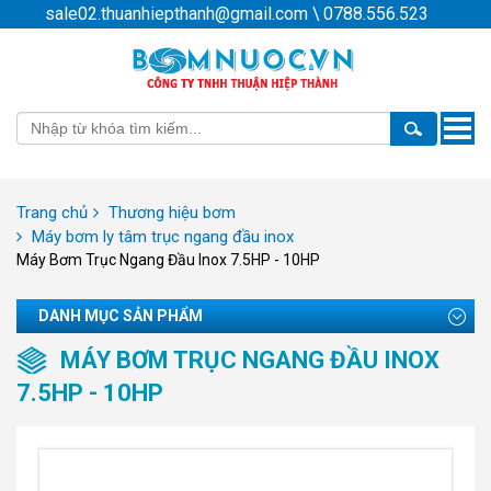
sale02.thuanhiepthanh@gmail.com
\
0788.556.523
Toggle
naviga
Trang chủ
Thương hiệu bơm
Máy bơm ly tâm trục ngang đầu inox
Máy Bơm Trục Ngang Đầu Inox 7.5HP - 10HP
DANH MỤC SẢN PHẨM
MÁY BƠM TRỤC NGANG ĐẦU INOX
7.5HP - 10HP