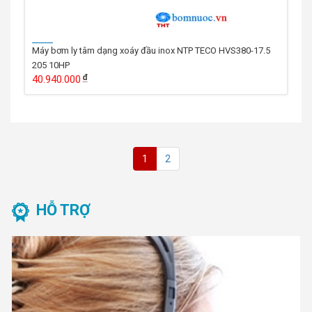
Máy bơm ly tâm dạng xoáy đầu inox NTP TECO HVS380-17.5
205 10HP
40.940.000
1
2
HỖ TRỢ