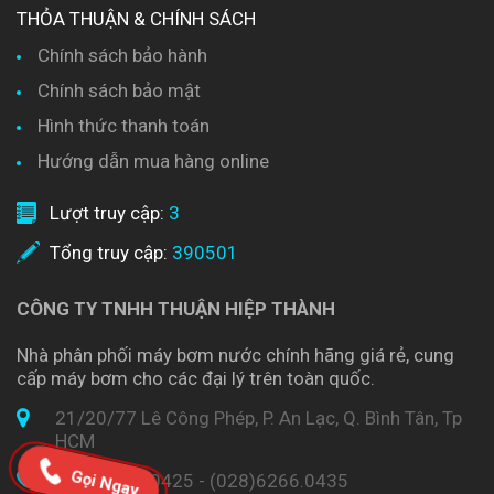
THỎA THUẬN & CHÍNH SÁCH
Chính sách bảo hành
Chính sách bảo mật
Hình thức thanh toán
Hướng dẫn mua hàng online
Lượt truy cập:
3
Tổng truy cập:
390501
CÔNG TY TNHH THUẬN HIỆP THÀNH
Nhà phân phối máy bơm nước chính hãng giá rẻ, cung
cấp máy bơm cho các đại lý trên toàn quốc.
21/20/77 Lê Công Phép, P. An Lạc, Q. Bình Tân, Tp
HCM
Gọi Ngay
(028)6266.0425 - (028)6266.0435