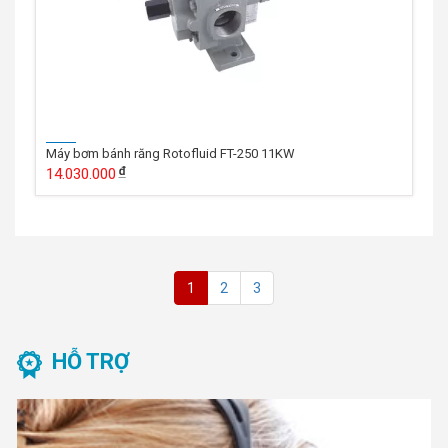
Máy bơm bánh răng Rotofluid FT-250 11KW
14.030.000
1
2
3
HỖ TRỢ