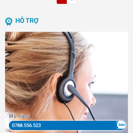
HỖ TRỢ
Ms. Hằng
0788.556.523