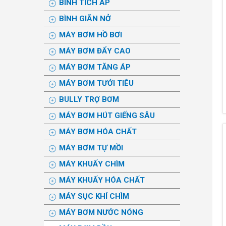
BÌNH TÍCH ÁP
BÌNH GIÃN NỞ
MÁY BƠM HỒ BƠI
MÁY BƠM ĐẨY CAO
MÁY BƠM TĂNG ÁP
MÁY BƠM TƯỚI TIÊU
BULLY TRỢ BƠM
MÁY BƠM HÚT GIẾNG SÂU
MÁY BƠM HÓA CHẤT
MÁY BƠM TỰ MỒI
MÁY KHUẤY CHÌM
MÁY KHUẤY HÓA CHẤT
MÁY SỤC KHÍ CHÌM
MÁY BƠM NƯỚC NÓNG