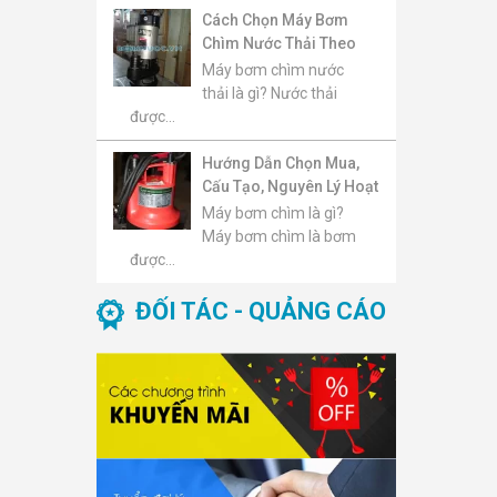
Cách Chọn Máy Bơm
Chìm Nước Thải Theo
Lưu Lượng, Cột Áp, Kích
Máy bơm chìm nước
Thước Hạt Rắn Và Môi
thải là gì? Nước thải
Trường Sử Dụng
được...
Hướng Dẫn Chọn Mua,
Cấu Tạo, Nguyên Lý Hoạt
Động, Báo Giá Và Top
Máy bơm chìm là gì?
Máy Bơm Chìm Đáng
Máy bơm chìm là bơm
Mua 2026
được...
ĐỐI TÁC - QUẢNG CÁO