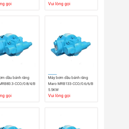
òng gọi
Vui lòng gọi
ơm dầu bánh răng
Máy bơm dầu bánh răng
MRB83.3-CCO/0.8/4/B
Maro MRB133-CCO/0.6/6/B
W
5.5KW
òng gọi
Vui lòng gọi