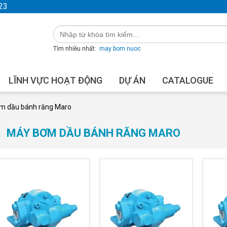
23
Tìm nhiều nhất:
may bom nuoc
LĨNH VỰC HOẠT ĐỘNG
DỰ ÁN
CATALOGUE
m dầu bánh răng Maro
MÁY BƠM DẦU BÁNH RĂNG MARO