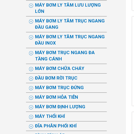
MÁY BƠM LY TÂM LƯU LƯỢNG
LỚN
MÁY BƠM LY TÂM TRỤC NGANG
ĐẦU GANG
MÁY BƠM LY TÂM TRỤC NGANG
ĐẦU INOX
MÁY BƠM TRỤC NGANG ĐA
TẦNG CÁNH
MÁY BƠM CHỮA CHÁY
ĐẦU BƠM RỜI TRỤC
MÁY BƠM TRỤC ĐỨNG
MÁY BƠM HỎA TIỄN
MÁY BƠM ĐỊNH LƯỢNG
MÁY THỔI KHÍ
ĐĨA PHÂN PHỐI KHÍ