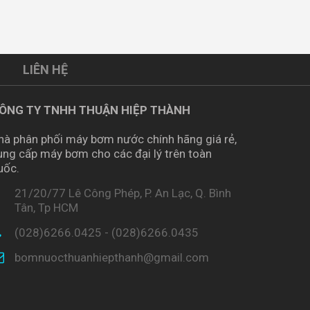
LIÊN HỆ
ÔNG TY TNHH THUẬN HIỆP THÀNH
hà phân phối máy bơm nước chính hãng giá rẻ,
ung cấp máy bơm cho các đại lý trên toàn
uốc.
21/20/77 Lê Công Phép, P. An Lạc, Q. Bình
Tân, Tp HCM
(028)6266.0425 - (028)6266.0435
bomnuocthuanhiepthanh@gmail.com