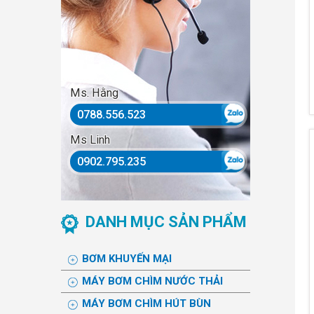
Ms. Hằng
0788.556.523
Ms Linh
0902.795.235
DANH MỤC SẢN PHẨM
BƠM KHUYẾN MẠI
MÁY BƠM CHÌM NƯỚC THẢI
MÁY BƠM CHÌM HÚT BÙN