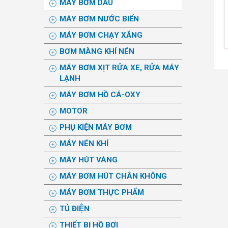
MÁY BƠM DẦU
MÁY BƠM NƯỚC BIỂN
MÁY BƠM CHẠY XĂNG
BƠM MÀNG KHÍ NÉN
MÁY BƠM XỊT RỬA XE, RỬA MÁY
LẠNH
MÁY BƠM HỒ CÁ-OXY
MOTOR
PHỤ KIỆN MÁY BƠM
MÁY NÉN KHÍ
MÁY HÚT VÁNG
MÁY BƠM HÚT CHÂN KHÔNG
MÁY BƠM THỰC PHẨM
TỦ ĐIỆN
THIẾT BỊ HỒ BƠI