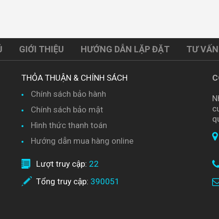
Ủ
GIỚI THIỆU
HƯỚNG DẪN LẶP ĐẶT
TƯ VẤN
THỎA THUẬN & CHÍNH SÁCH
C
Chính sách bảo hành
N
c
Chính sách bảo mật
q
Hình thức thanh toán
Hướng dẫn mua hàng online
Lượt truy cập:
22
Tổng truy cập:
390051