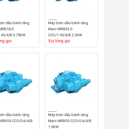
ơm dầu bánh răng
Máy bơm dầu bánh răng
MRB18.3-
Maro MRB33.3-
.45/4/B 0.75KW
CCO/1.45/4/B 2.2KW
òng gọi
Vui lòng gọi
ơm dầu bánh răng
Máy bơm dầu bánh răng
MRB55-CCO/0.6/4/B
Maro MRB55-CCO/0.6/4/B
W
1.5KW