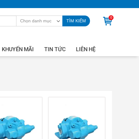
0
TÌM KIẾM
KHUYẾN MÃI
TIN TỨC
LIÊN HỆ