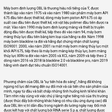
Máy bơm định lượng OBL là thương hiệu nổi tiếng của Ý, được
thành lập vào năm 1975 và vào năm 1980 sản phẩm máy bơm API
675 đầu tiên được thiết kế, dòng máy bơm piston API 675 có áp
suất cao đầu tiên được thiết kế, với vật liệu polimer đầu tiên được ra
mắt. Vào năm 1990 máy bơm định lượng màng và thiết bị truyền
động đầu tiên được thiết kế, tiếp theo đó vào năm 94, máy bơm
màng thủy lực đầu tiên bằng kim loại của hãng ra đời. Năm 1998
máy bơm blackline ra đời và hãng đạt chứng nhận chất lượng
ISO9001: 2000, vào năm 2001 ra mắt máy bơm màng thủy lực một
khối API 675, tiếp theo là máy bơm màng kép thủy lực, bơm màng
thủy lực XRN ra đời vào năm 2005 và XCL năm 2009 và tiếp theo 2
dòng năm 2016 và 2018 là blackline 2.0 và blackline pro, năm 2019
hãng vinh danh đạt tiêu chuẩn ISO14001.
Phương châm của OBL là “sự tiến hóa đo sáng”, hãng đã không
ngừng nổ lực để mang đến sự đổi mới và cải tiến cho sản phẩm của
mình, ngay từ đầu và bất chấp những tình huống kinh tế khó khăn.
Tầm nhìn này cùng với việc chú ý lắng nghe tiếng nói của thị trường
(được thúc đẩy bởi những khác hàng có nhu cầu ứng dụng cao) đã
đưa OBL lên vị trí dẫn đầu trong ngành đo lường ngày nay. Đổi mới
được kết hợp với chất lượng bởi RINA serie S.p.a; chất lượng được