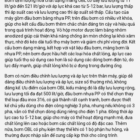
Bơm định lượng hóa chất dạng màng OBL có dãy lưu lượng từ 11
lít/giờ đến 521 lít/giờ với áp lực khá cao từ 5-12 bar, lưu lượng thấp
thì áp suất cao và lưu lượng cao thì áp suất sẽ thấp. Cấu tạo của
máy gồm đầu bơm bằng nhựa PP, trên đầu bơm có nhiều vít khóa,
giúp cho kết cấu đầu bơm thêm chắc chắn đáng tin cậy và hiệu quả
trong quá trình hoạt động. Vỏ hộp motor được làm bằng nhôm
anodized giúp cải thiện khả năng chống ăn mòn chống lại khói xâm
thực, nhờ đó kéo dài tuổi thọ máy bơm và giảm chi phí vòng đời. Kết
cấu bơm dạng màng, kết hợp với vật liệu đầu bơm, màng bơm là
nhựa PP, nên bơm được hầu hết các loại hóa chất lỏng, áp lực cao
giúp tuổi thọ sử dụng cao hơn là sử dụng các dòng bơm điện tử, do
lực đẩy mạnh, giúp chất lỏng khó bị ứ đọng trong đường ống.
Bơm có núm điều chỉnh lưu lượng và áp lực trên thân máy, giúp dễ
dàng điều chỉnh lưu lượng và áp lực, size số thường nhỏ, không
đáng kể. Ưu điểm của bơm OBL kiểu màng đó là dãy lưu lượng rộng,
lưu lượng tối đa đạt 500 lít/giờ, đầu bơm nhựa PP có thể chọn thay
thế loại đầu inox 316, có giá thành rất cạnh tranh, bơm được thiết
kế chủ yếu dùng cho điện công nghiệp 3 pha, nhưng nếu không có 3
pha, vẫn có thể chọn dòng dùng riêng cho điện 1 pha. Đồng thời áp
lực cao từ 5-12 bar, giúp cho máy có thể hoạt động mạnh mẽ, đưa
chất lỏng lên cao hoặc bơm các chất lỏng có độ đặc cao. Thêm
nữa, bơm OBL có phụ kiện thay thế khi có 1 bộ phận hư hỏng, và
thường được nhập sẵn để cung cấp kịp thời cho công trình.