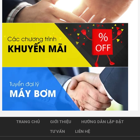
TRANG CHỦ
GIỚI THIỆU
HƯỚNG DẪN LẶP ĐẶT
TƯ VẤN
LIÊN HỆ