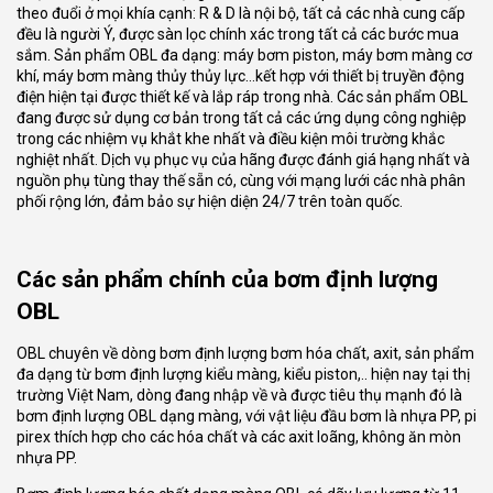
theo đuổi ở mọi khía cạnh: R & D là nội bộ, tất cả các nhà cung cấp
đều là người Ý, được sàn lọc chính xác trong tất cả các bước mua
sắm. Sản phẩm OBL đa dạng: máy bơm piston, máy bơm màng cơ
khí, máy bơm màng thủy thủy lực…kết hợp với thiết bị truyền động
điện hiện tại được thiết kế và lắp ráp trong nhà. Các sản phẩm OBL
đang được sử dụng cơ bản trong tất cả các ứng dụng công nghiệp
trong các nhiệm vụ khắt khe nhất và điều kiện môi trường khắc
nghiệt nhất. Dịch vụ phục vụ của hãng được đánh giá hạng nhất và
nguồn phụ tùng thay thế sẵn có, cùng với mạng lưới các nhà phân
phối rộng lớn, đảm bảo sự hiện diện 24/7 trên toàn quốc.
Các sản phẩm chính của bơm định lượng
OBL
OBL chuyên về dòng bơm định lượng bơm hóa chất, axit, sản phẩm
đa dạng từ bơm định lượng kiểu màng, kiểu piston,.. hiện nay tại thị
trường Việt Nam, dòng đang nhập về và được tiêu thụ mạnh đó là
bơm định lượng OBL dạng màng, với vật liệu đầu bơm là nhựa PP, pi
pirex thích hợp cho các hóa chất và các axit loãng, không ăn mòn
nhựa PP.