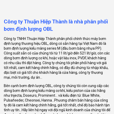
Công ty Thuận Hiệp Thành là nhà phân phối
bơm định lượng OBL
Công ty TNHH Thuận Hiệp Thành phân phối chính thức máy bơm
định lượng thương hiệu OBL, dòng có sẵn hàng tại Việt Nam đó là
bơm định lượng kiểu màng series M (đầu bơm bằng nhựa PP).
Công suất sẵn có của chúng tôi từ 11 lít/giờ đến 521 lít/giờ, còn các
dòng bơm định lượng cơ khí, hoặc vật liệu inox, PVDF, khách hàng
có nhu cầu thì đặt hàng. Công ty chúng tôi phân phối hàng với giá
tốt nhất, cam kết hàng chính hãng, có đầy đủ chứng từ nhập khẩu,
đặc biệt có giá tốt cho khách hàng là cửa hàng, công ty thương
mại, môi trường, dự án…
Bên cạnh bơm định lượng OBL, công ty chúng tôi còn cung cấp các
dòng bơm định lượng kiểu màng cơ khí, kiểu piston của các hãng
như Injecta, Doseuro, Prominent… và kiểu điện tử: Blue White,
Pulsafeeder, Cheonsei, Hanna…Phương châm bán hàng của công
ty đó là cam kết hàng chính hãng, giá tốt nhất, chế độ bảo hành tận
tình uy tín…Hãy liên hệ ngay với đội ngũ kinh doanh của chúng tôi để