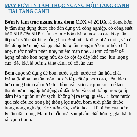
MÁY BƠM LY TÂM TRỤC NGANG MỘT TẦNG CÁNH
– HAI TẦNG CÁNH
Bơm ly tâm trục ngang inox dòng CDX
và
2CDX
là dòng bơm
ly tâm ứng dụng được cho dân dụng và công nghiệp, có công suất
từ 0.5HP đến 5HP. Cấu tạo trục bơm bằng inox và các bộ phận
tiếp xúc với chất lỏng bằng inox 304, nên không bị ăn mòn, và có
thể dùng bơm một số tạp chất lỏng lẩn trong nước như hóa chất
nhẹ, nước nhiễm phèn nhẹ, nhiễm mặn nhẹ…Bơm có thiết kế
họng xả nhỏ hơn họng hút, do đó cột áp đẩy khá cao, lưu lượng
cao, đặc biệt là bơm 2 tầng cánh có cột áp cao.
Bơm được sử dụng để bơm nước sạch, nước có lẫn hóa chất
loãng (không làm ăn mòn inox 304), cột áp bơm cao, nên thích
hợp dùng bơm cấp nước lên bồn, gắn với các phụ kiện để tạo
thành bơm tăng áp tự động có đầu bơm và cánh bằng inox (giúp
đảm bảo nguồn nước sạch, không bị ra teng, gỉ sét…), bơm nước
qua các cột lọc trong hệ thống lọc nước, bơm tưới phân thuốc
trong nông nghiệp, các vườn cây, vườn hoa…Ưu điểm của bơm
ly tâm dân dụng Maro là mẫu mã, sản phẩm chất lượng, giá thành
rất cạnh tranh.