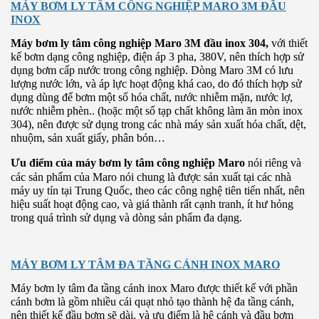
MÁY BƠM LY TÂM CÔNG NGHIỆP MARO 3M ĐẦU
INOX
Máy bơm ly tâm công nghiệp Maro 3M đầu inox 304,
với thiết
kế bơm dạng công nghiệp, điện áp 3 pha, 380V, nên thích hợp sử
dụng bơm cấp nước trong công nghiệp. Dòng Maro 3M có lưu
lượng nước lớn, và áp lực hoạt động khá cao, do đó thích hợp sử
dụng dùng để bơm một số hóa chất, nước nhiễm mặn, nước lợ,
nước nhiễm phèn.. (hoặc một số tạp chất không làm ăn mòn inox
304), nên được sử dụng trong các nhà máy sản xuất hóa chất, dệt,
nhuộm, sản xuất giấy, phân bón…
Ưu điểm của máy bơm ly tâm công nghiệp Maro
nói riêng và
các sản phẩm của Maro nói chung là được sản xuất tại các nhà
máy uy tín tại Trung Quốc, theo các công nghệ tiên tiến nhất, nên
hiệu suất hoạt động cao, và giá thành rất cạnh tranh, ít hư hỏng
trong quá trình sử dụng và dòng sản phẩm đa dạng.
MÁY BƠM LY TÂM ĐA TẦNG CÁNH INOX MARO
Máy bơm ly tâm đa tầng cánh inox Maro được thiết kế với phần
cánh bơm là gồm nhiều cái quạt nhỏ tạo thành hệ đa tầng cánh,
nên thiết kế đầu bơm sẽ dài, và ưu điểm là hệ cánh và đầu bơm