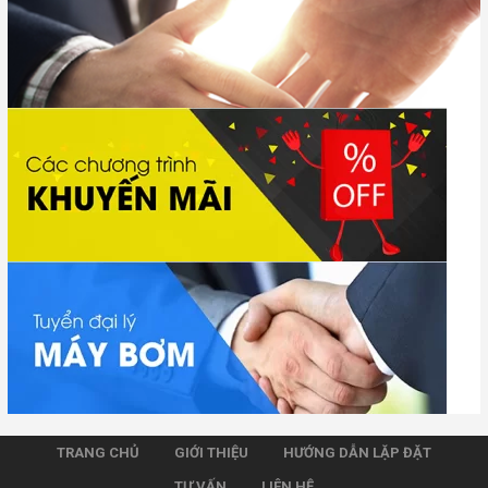
TRANG CHỦ
GIỚI THIỆU
HƯỚNG DẪN LẶP ĐẶT
TƯ VẤN
LIÊN HỆ