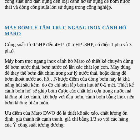
công suất nhỏ dân dụng đến loại cánh hở sử dụng để bơm nước
thải và dòng công suất lớn sử dụng trong công nghiệp.
MÁY BƠM LY TÂM TRỤC NGANG INOX CÁNH HỞ
MARO
Công suất: từ 0.5HP đến 4HP
(0.5 HP -3HP, có điện 1 pha và 3
pha).
Máy bơm trục ngang inox cánh hở Maro có thiết kế chuyên dùng
để bơm nước thải, bơm nước có lẩn các chất lợn cợn. Máy dùng
để thay thế bơm đặt chìm trong xử lý nước thải, hoặc dùng để
bơm thoát nước ao, hồ…Nhược điểm của dòng bơm này là khả
năng hút sâu kém, do đó chỉ nên lắp bơm hút từ 0-2 mét. Thiết kế
cánh bơm hở, sẽ giúp bơm được các chất lợn cợn trong nước mà
không bị kẹt cánh, kết hợp với đầu bơm, cánh bơm bằng inox nên
bơm không bị ăn mòn.
Ưu điểm của Maro DWO đó là thiết kế sắc xảo, chất lượng ổn
định, giá thành rất cạnh tranh, giá chỉ bằng 1/3 so với các hàng
của Ý công suất tương đương.