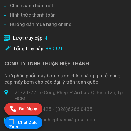
Chính sách bảo mật
Hình thức thanh toán
Hướng dẫn mua hàng online
Lượt truy cập:
4
Tổng truy cập:
389921
CÔNG TY TNHH THUẬN HIỆP THÀNH
Nhà phân phối máy bơm nước chính hãng giá rẻ, cung
cấp máy bơm cho các đại lý trên toàn quốc.
21/20/77 Lê Công Phép, P. An Lạc, Q. Bình Tân, Tp
HCM
Gọi Ngay
(028)6266.0425 - (028)6266.0435
bomnuocthuanhiepthanh@gmail.com
Chat Zalo