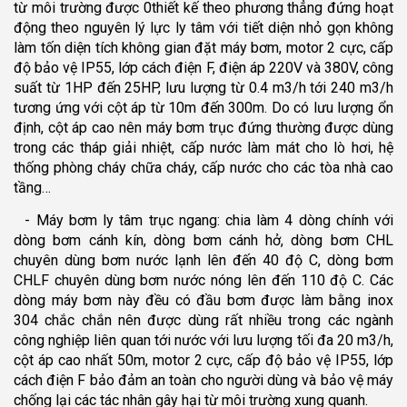
từ môi trường được 0thiết kế theo phương thẳng đứng hoạt
động theo nguyên lý lực ly tâm với tiết diện nhỏ gọn không
làm tốn diện tích không gian đặt máy bơm, motor 2 cực, cấp
độ bảo vệ IP55, lớp cách điện F, điện áp 220V và 380V, công
suất từ 1HP đến 25HP, lưu lượng từ 0.4 m3/h tới 240 m3/h
tương ứng với cột áp từ 10m đến 300m. Do có lưu lượng ổn
định, cột áp cao nên máy bơm trục đứng thường được dùng
trong các tháp giải nhiệt, cấp nước làm mát cho lò hơi, hệ
thống phòng cháy chữa cháy, cấp nước cho các tòa nhà cao
tầng…
- Máy bơm ly tâm trục ngang: chia làm 4 dòng chính với
dòng bơm cánh kín, dòng bơm cánh hở, dòng bơm CHL
chuyên dùng bơm nước lạnh lên đến 40 độ C, dòng bơm
CHLF chuyên dùng bơm nước nóng lên đến 110 độ C. Các
dòng máy bơm này đều có đầu bơm được làm bằng inox
304 chắc chắn nên được dùng rất nhiều trong các ngành
công nghiệp liên quan tới nước với lưu lượng tối đa 20 m3/h,
cột áp cao nhất 50m, motor 2 cực, cấp độ bảo vệ IP55, lớp
cách điện F bảo đảm an toàn cho người dùng và bảo vệ máy
chống lại các tác nhân gây hại từ môi trường xung quanh.