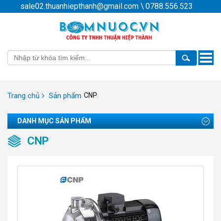
sale02.thuanhiepthanh@gmail.com
\
0788.556.523
Toggle
naviga
Trang chủ
Sản phẩm
CNP
DANH MỤC SẢN PHẨM
CNP