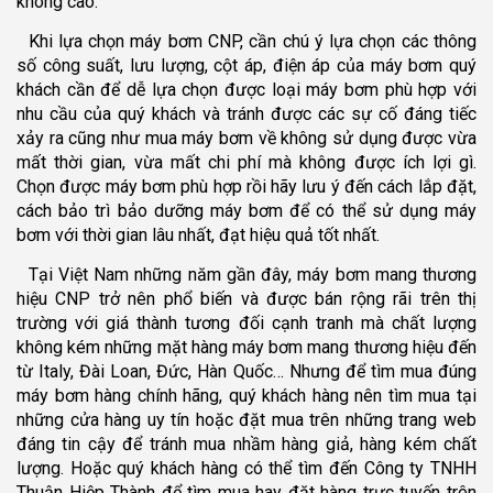
không cao.
Khi lựa chọn máy bơm CNP, cần chú ý lựa chọn các thông
số công suất, lưu lượng, cột áp, điện áp của máy bơm quý
khách cần để dễ lựa chọn được loại máy bơm phù hợp với
nhu cầu của quý khách và tránh được các sự cố đáng tiếc
xảy ra cũng như mua máy bơm về không sử dụng được vừa
mất thời gian, vừa mất chi phí mà không được ích lợi gì.
Chọn được máy bơm phù hợp rồi hãy lưu ý đến cách lắp đặt,
cách bảo trì bảo dưỡng máy bơm để có thể sử dụng máy
bơm với thời gian lâu nhất, đạt hiệu quả tốt nhất.
Tại Việt Nam những năm gần đây, máy bơm mang thương
hiệu CNP trở nên phổ biến và được bán rộng rãi trên thị
trường với giá thành tương đối cạnh tranh mà chất lượng
không kém những mặt hàng máy bơm mang thương hiệu đến
từ Italy, Đài Loan, Đức, Hàn Quốc… Nhưng để tìm mua đúng
máy bơm hàng chính hãng, quý khách hàng nên tìm mua tại
những cửa hàng uy tín hoặc đặt mua trên những trang web
đáng tin cậy để tránh mua nhầm hàng giả, hàng kém chất
lượng. Hoặc quý khách hàng có thể tìm đến Công ty TNHH
Thuận Hiệp Thành để tìm mua hay đặt hàng trực tuyến trên