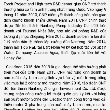
Torch Project and High-tech R&D center giúp CNP trở thành
thương hiệu có tầm ảnh hưởng nhất Trung Quốc. Vào ngày 9
tháng 12 năm 2010, CNP niêm yết thành công trên sàn giao
dịch chứng khoán Thẩm Quyến. Năm 2011, CNP chính thức
được đổi tên thành Nanfang Pump Industry Co, LTD, liên
doanh với Tsurumi Nhật Bản, hợp tác với phòng R&D của
trường đại học Zhejiang. Năm 2012, doanh số bán ra lên đến
1 tỷ nhân dân tệ, thành lập xưởng đúc Nanfeng. Năm 2014,
thành lập 1 độ R&D tại Barcelona và ký kết hợp tác với Spain
Water Company Acciona Agua, thiết lập mối liên hệ với
Honey Well.
Giai đoạn 2015 đến 2019 là giai đoạn thể hiện hướng phát
triển mới của CNP. Năm 2015, CNP mở rộng kinh doanh từ
sản xuất máy bơm sang lĩnh vực bảo vệ môi trường bằng
việc mua lại 2 công ty môi trường. Năm 2016, tập đoàn CNP
đổi tên thành Nanfang Zhongjin Environment Co, Ltd, được
chứng nhận công xưởng kỹ thuật quốc gia, ký kết với hãng
sản xuất motor Schneider Electric thành công trong việc cải
thiện motor 3 pha trong sản xuất máy bơm nước, mua lại