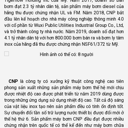
Tigerflow Holding Inc của Mỹ. Năm 2017, doanh số bán
bơm đạt 2.3 tỷ nhân dân tệ, sản phẩm máy bơm diesel của
hãng thu được chứng nhận UL và FM. Năm 2018, CNP bắt
đầu lên kế hoạch cho nhà máy công nghiệp thông minh 4.0
với cổ phần từ Wuxi Public Utilities Industrial Group Co., Ltd,
và trở thành công ty nhà nước. Năm 2019, doanh số đạt hơn
4.1 tỷ nhân dân tệ với hơn 800.000 bơm bán ra và bơm ly tâm
inox của hãng đã thu được chứng nhận NSF61/372 từ Mỹ.
CNP
là công ty có xưởng kỹ thuật công nghệ cao tiên
phong sản xuất những sản phẩm máy bơm thế hệ mới chịu
được nhiệt độ cao được phát triển từ năm 2019 dùng được
trong những ứng dụng sử dụng nhiệt độ cao. Tất cả độ sáng
của vật liệu inox tạo nên sản phẩm đều có tính ổn định tốt.
Sự chuyển đổi tần số trữ lượng nước thiết bị được đổi mới ở
thế hệ thứ 6. Sản phẩm máy bơm CNP đều đạt được nhiều
chứng nhận trên quốc tế có thể kể đến như máy bơm chữa