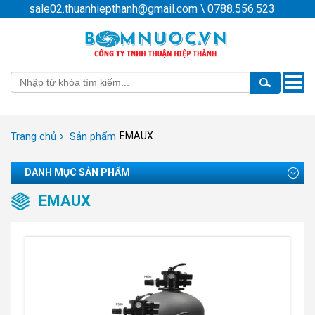
sale02.thuanhiepthanh@gmail.com
\
0788.556.523
Toggle
naviga
Trang chủ
Sản phẩm
EMAUX
DANH MỤC SẢN PHẨM
EMAUX