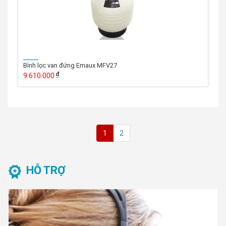
Bình lọc van đứng Emaux MFV27
9.610.000
1
2
HỖ TRỢ