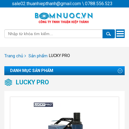
sale02.thuanhiepthanh@gmail.com
\
0788.556.523
Toggle
naviga
Trang chủ
Sản phẩm
LUCKY PRO
DANH MỤC SẢN PHẨM
LUCKY PRO