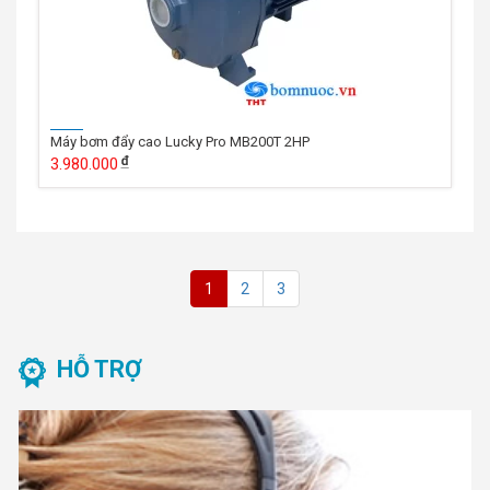
Máy bơm đẩy cao Lucky Pro MB200T 2HP
3.980.000
1
2
3
HỖ TRỢ